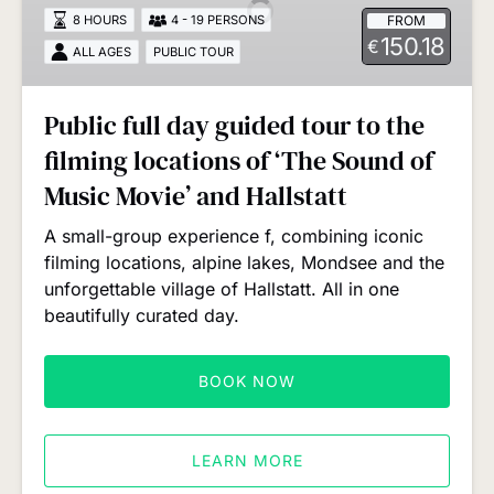
guided
FROM
8 HOURS
4 - 19 PERSONS
tour
150.18
€
ALL AGES
PUBLIC TOUR
to
the
filming
Public full day guided tour to the
locations
filming locations of ‘The Sound of
of
‘The
Music Movie’ and Hallstatt
Sound
A small-group experience f, combining iconic
of
filming locations, alpine lakes, Mondsee and the
Music
unforgettable village of Hallstatt. All in one
Movie’
beautifully curated day.
and
Hallstatt
BOOK NOW
LEARN MORE