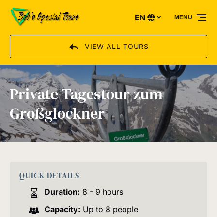
Skip to primary navigation
Skip to content
Skip to footer
EN
MENU
Select
your
language
VIEW ALL TOURS
Private Tagestour zum
Großglockner
QUICK DETAILS
Duration:
8 - 9 hours
Capacity:
Up to 8 people