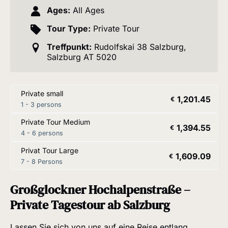
Ages:
All Ages
Tour Type:
Private Tour
Treffpunkt:
Rudolfskai 38 Salzburg,
Salzburg AT 5020
Private small
1,201.45
€
1 - 3 persons
Private Tour Medium
1,394.55
€
4 - 6 persons
Privat Tour Large
1,609.09
€
7 - 8 Persons
Großglockner Hochalpenstraße –
Private Tagestour ab Salzburg
Lassen Sie sich von uns auf eine Reise entlang