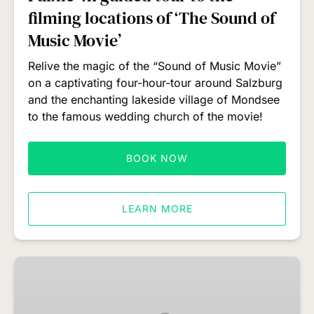
of
filming locations of ‘The Sound of
‘The
Sound
Music Movie’
of
Relive the magic of the “Sound of Music Movie”
Music
on a captivating four-hour-tour around Salzburg
Movie’
and the enchanting lakeside village of Mondsee
to the famous wedding church of the movie!
BOOK NOW
LEARN MORE
Public
full
day