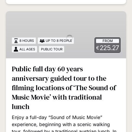
Public
full
day
60
FROM
8 HOURS
UP TO 8 PEOPLE
years
225.27
€
ALL AGES
PUBLIC TOUR
anniversary
guided
tour
Public full day 60 years
to
anniversary guided tour to the
the
filming
filming locations of ‘The Sound of
locations
Music Movie’ with traditional
of
lunch
‘The
Sound
Enjoy a full-day “Sound of Music Movie”
of
experience, beginning with a scenic walking
Music
tour, followed by a traditional austrian lunch. In