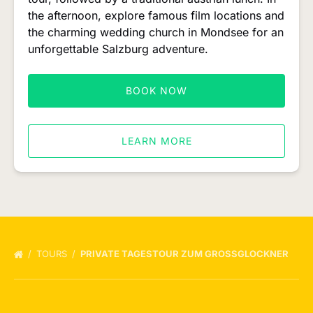
Movie’
the afternoon, explore famous film locations and
with
the charming wedding church in Mondsee for an
traditional
unforgettable Salzburg adventure.
lunch
BOOK NOW
LEARN MORE
TOURS
PRIVATE TAGESTOUR ZUM GROSSGLOCKNER